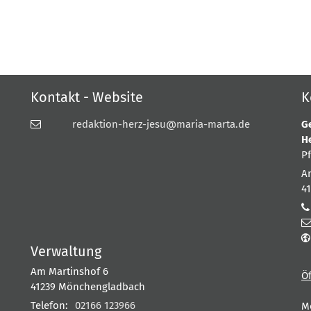
Kontakt - Website
K
redaktion-herz-jesu@maria-marta.de
G
H
P
A
4
Verwaltung
Am Martinshof 6
Ö
41239
Mönchengladbach
Telefon:
02166 123966
M