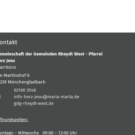
ontakt
emeinschaft der Gemeinden Rheydt West - Pfarrei
erz Jesu
farrbüro
m Martinshof 6
1239
Mönchengladbach
02166 3548
info-herz-jesu@maria-marta.de
gdg-rheydt-west.de
ffnungszeiten:
ontags – Mittwochs 09:00 – 12:00 Uhr