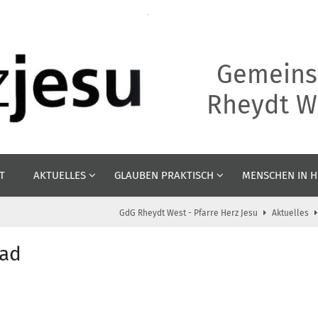
Gemeins
Rheydt We
T
AKTUELLES
GLAUBEN PRAKTISCH
MENSCHEN IN H
GdG Rheydt West - Pfarre Herz Jesu
Aktuelles
rad