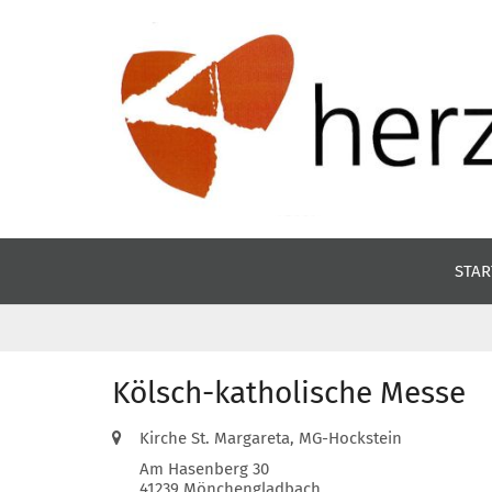
Zum Inhalt springen
STAR
Kölsch-katholische Messe
Ort:
Kirche St. Margareta, MG-Hockstein
Am Hasenberg 30
41239
Mönchengladbach