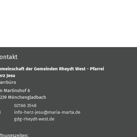
ontakt
emeinschaft der Gemeinden Rheydt West - Pfarrei
erz Jesu
farrbüro
m Martinshof 6
1239
Mönchengladbach
02166 3548
info-herz-jesu@maria-marta.de
gdg-rheydt-west.de
ffnungszeiten: