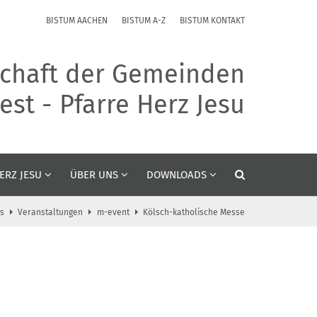
BISTUM AACHEN
BISTUM A-Z
BISTUM KONTAKT
chaft der Gemeinden
st - Pfarre Herz Jesu
ERZ JESU
ÜBER UNS
DOWNLOADS
s
Veranstaltungen
m-event
Kölsch-katholische Messe