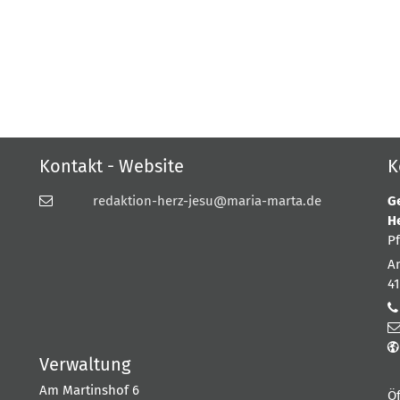
Kontakt - Website
K
redaktion-herz-jesu@maria-marta.de
G
H
P
A
4
Verwaltung
Am Martinshof 6
Ö