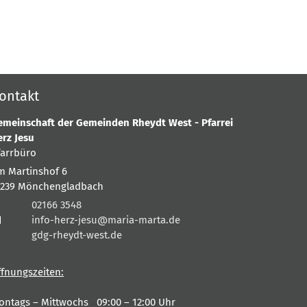
ontakt
emeinschaft der Gemeinden Rheydt West - Pfarrei
erz Jesu
farrbüro
m Martinshof 6
1239
Mönchengladbach
02166 3548
info-herz-jesu@maria-marta.de
gdg-rheydt-west.de
ffnungszeiten:
ontags – Mittwochs 09:00 – 12:00 Uhr