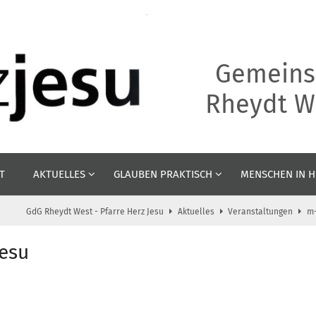
Gemeins
Rheydt We
T
AKTUELLES
GLAUBEN PRAKTISCH
MENSCHEN IN H
GdG Rheydt West - Pfarre Herz Jesu
Aktuelles
Veranstaltungen
m-
Jesu