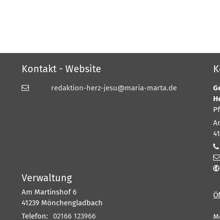
Kontakt - Website
K
redaktion-herz-jesu@maria-marta.de
G
H
P
A
4
Verwaltung
Am Martinshof 6
Ö
41239
Mönchengladbach
Telefon:
02166 123966
M