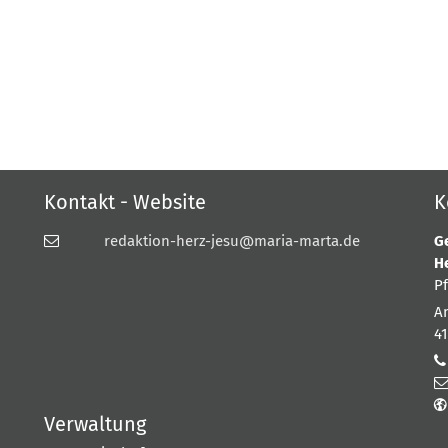
Kontakt - Website
K
redaktion-herz-jesu@maria-marta.de
G
H
P
A
4
Verwaltung