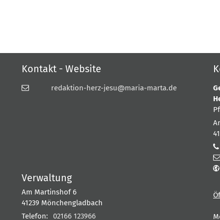
Kontakt - Website
K
redaktion-herz-jesu@maria-marta.de
G
H
P
A
4
Verwaltung
Am Martinshof 6
Ö
41239
Mönchengladbach
Telefon:
02166 123966
M