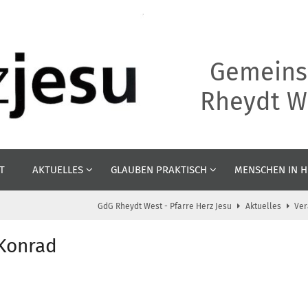
Gemeins
Rheydt We
T
AKTUELLES
GLAUBEN PRAKTISCH
MENSCHEN IN H
GdG Rheydt West - Pfarre Herz Jesu
Aktuelles
Ver
 Konrad