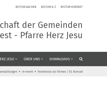
BISTUM AACHEN
BISTUM A-Z
BISTUM KONTAKT
chaft der Gemeinden
st - Pfarre Herz Jesu
ERZ JESU
ÜBER UNS
DOWNLOADS
anstaltungen
m-event
Festmesse zur Kirmes / St. Konrad