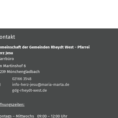
ontakt
emeinschaft der Gemeinden Rheydt West - Pfarrei
erz Jesu
farrbüro
m Martinshof 6
1239
Mönchengladbach
02166 3548
info-herz-jesu@maria-marta.de
gdg-rheydt-west.de
ffnungszeiten:
ontags – Mittwochs 09:00 – 12:00 Uhr