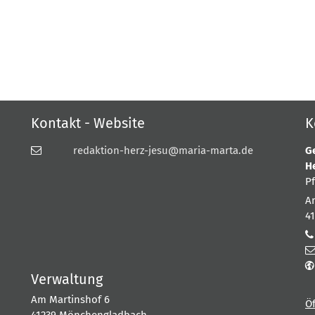
Kontakt - Website
K
redaktion-herz-jesu@maria-marta.de
G
H
P
A
4
Verwaltung
Am Martinshof 6
Ö
41239
Mönchengladbach