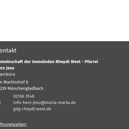
ontakt
emeinschaft der Gemeinden Rheydt West - Pfarrei
erz Jesu
farrbüro
m Martinshof 6
1239
Mönchengladbach
02166 3548
info-herz-jesu@maria-marta.de
gdg-rheydt-west.de
ffnungszeiten: