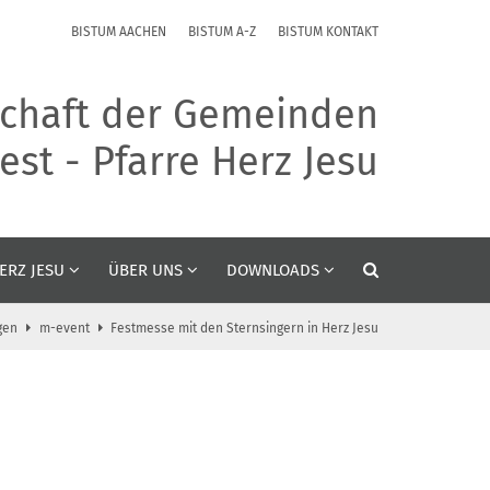
BISTUM AACHEN
BISTUM A-Z
BISTUM KONTAKT
chaft der Gemeinden
st - Pfarre Herz Jesu
ERZ JESU
ÜBER UNS
DOWNLOADS
gen
m-event
Festmesse mit den Sternsingern in Herz Jesu