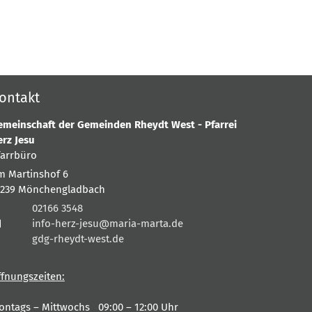
ontakt
emeinschaft der Gemeinden Rheydt West - Pfarrei
erz Jesu
farrbüro
m Martinshof 6
1239
Mönchengladbach
02166 3548
info-herz-jesu@maria-marta.de
gdg-rheydt-west.de
ffnungszeiten:
ontags – Mittwochs 09:00 – 12:00 Uhr