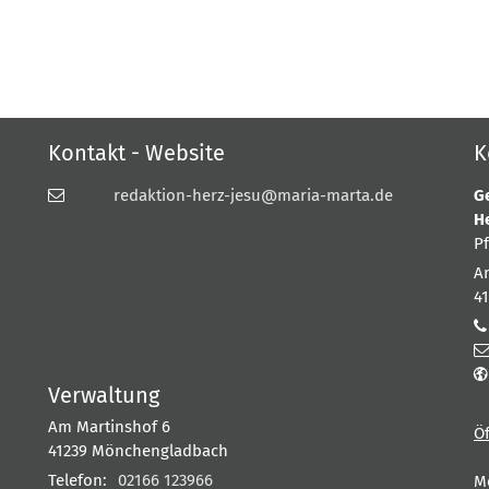
Kontakt - Website
K
redaktion-herz-jesu@maria-marta.de
G
H
P
A
4
Verwaltung
Am Martinshof 6
Ö
41239
Mönchengladbach
Telefon:
02166 123966
M