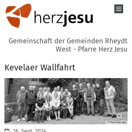
Zum Inhalt springen
Gemeinschaft der Gemeinden Rheydt
West - Pfarre Herz Jesu
Kevelaer Wallfahrt
© Pfarre Herz Jesu
Datum:
16. Sept. 2024