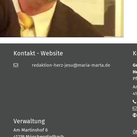
Kontakt - Website
K
redaktion-herz-jesu@maria-marta.de
G
H
P
A
4
Verwaltung
Am Martinshof 6
Ö
41239
Mönchengladbach