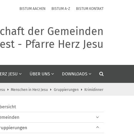
BISTUM AACHEN
BISTUM A-Z
BISTUM KONTAKT
chaft der Gemeinden
st - Pfarre Herz Jesu
ERZ JESU
ÜBER UNS
DOWNLOADS
esu
Menschen in Herz Jesu
Gruppierungen
Krimidinner
bersicht
emeinden
ruppierungen