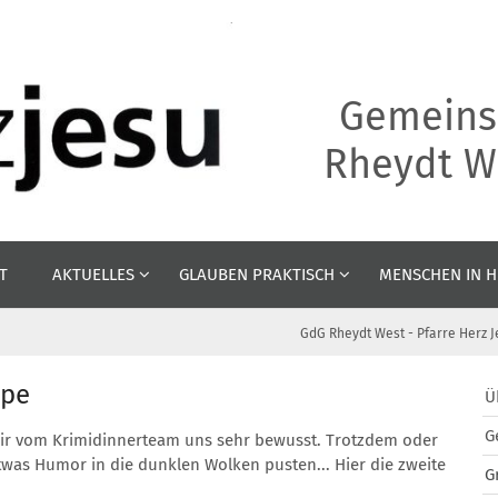
Gemeins
Rheydt We
T
AKTUELLES
GLAUBEN PRAKTISCH
MENSCHEN IN H
GdG Rheydt West - Pfarre Herz J
ppe
Ü
G
d wir vom Krimidinnerteam uns sehr bewusst. Trotzdem oder
was Humor in die dunklen Wolken pusten... Hier die zweite
G