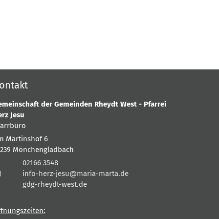
ontakt
emeinschaft der Gemeinden Rheydt West - Pfarrei
erz Jesu
farrbüro
m Martinshof 6
1239
Mönchengladbach
02166 3548
info-herz-jesu@maria-marta.de
gdg-rheydt-west.de
ffnungszeiten: