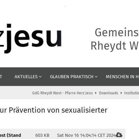
Gemeins
Rheydt We
T
AKTUELLES
GLAUBEN PRAKTISCH
MENSCHEN IN H
GdG Rheydt West - Pfarre Herz Jesu
Downloads
Institut
ur Prävention von sexualisierter
est (Stand
603 KB
Sat Nov 16 14:04:14 CET 2024