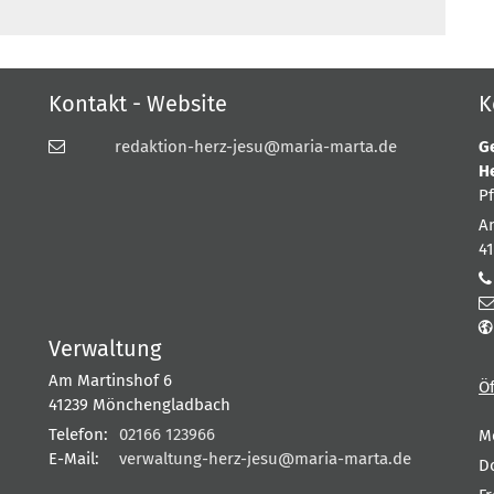
Kontakt - Website
K
redaktion-herz-jesu@maria-marta.de
G
H
P
A
4
Verwaltung
Am Martinshof 6
Ö
41239
Mönchengladbach
Telefon:
02166 123966
M
E-Mail:
verwaltung-herz-jesu@maria-marta.de
D