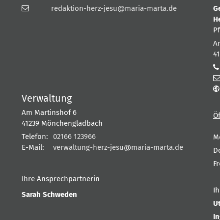
redaktion-herz-jesu@maria-marta.de
G
H
P
A
4
Verwaltung
Am Martinshof 6
Ö
41239
Mönchengladbach
Telefon:
02166 123966
M
E-Mail:
verwaltung-herz-jesu@maria-marta.de
D
F
Ihre Ansprechpartnerin
I
Sarah Schweden
U
I