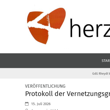
Zum Inhalt springen
STAR
GdG Rheydt W
:
VERÖFFENTLICHUNG
Protokoll der Vernetzungs
Datum:
15. Juli 2026