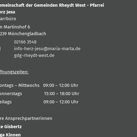
emeinschaft der Gemeinden Rheydt West - Pfarrei
erz Jesu
farrbüro
m Martinshof 6
1239
Mönchengladbach
02166 3548
info-herz-jesu@maria-marta.de
gdg-rheydt-west.de
ffnungszeiten:
ontags – Mittwochs 09:00 – 12:00 Uhr
onnerstags 15:00 – 18:00 Uhr
reitags 09:00 – 12:00 Uhr
hre Ansprechpartnerinnen
te Gisbertz
nga Kinnen