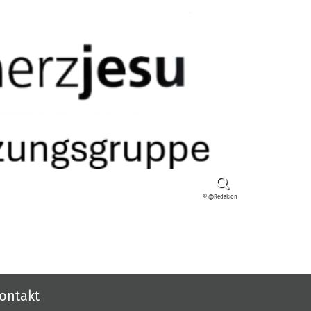
© @Redakion
ontakt