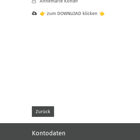
Von:
Annemarie Köhler
👉 zum DOWNLOAD klicken 👈
Zurück
Kontodaten