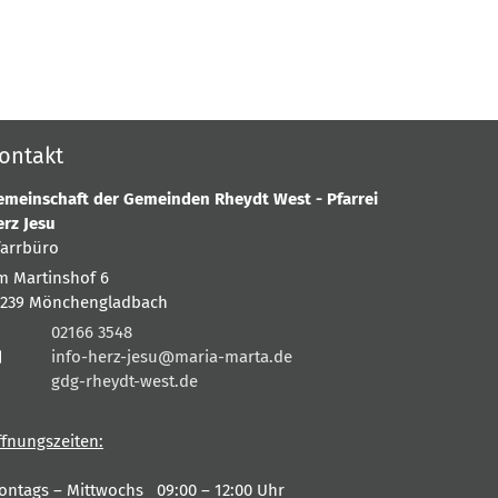
ontakt
emeinschaft der Gemeinden Rheydt West - Pfarrei
erz Jesu
farrbüro
m Martinshof 6
1239
Mönchengladbach
02166 3548
info-herz-jesu@maria-marta.de
gdg-rheydt-west.de
ffnungszeiten:
ontags – Mittwochs 09:00 – 12:00 Uhr