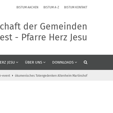
BISTUM AACHEN
BISTUM A-Z
BISTUM KONTAKT
chaft der Gemeinden
st - Pfarre Herz Jesu
ERZ JESU
ÜBER UNS
DOWNLOADS
m-event
ökumenisches Totengedenken Altenheim Martinshof