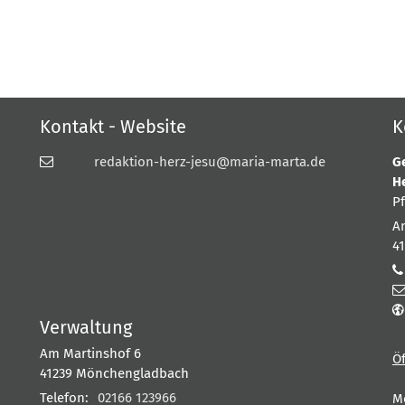
Kontakt - Website
K
redaktion-herz-jesu@maria-marta.de
G
H
P
A
4
Verwaltung
Am Martinshof 6
Ö
41239
Mönchengladbach
Telefon:
02166 123966
M