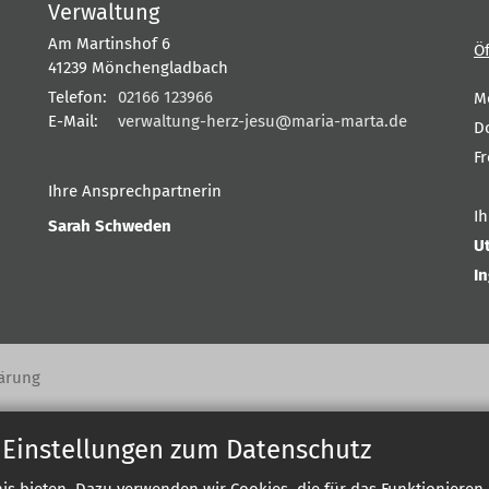
Verwaltung
Am Martinshof 6
Ö
41239
Mönchengladbach
Telefon:
02166 123966
M
E-Mail:
verwaltung-herz-jesu@maria-marta.de
D
F
Ihre Ansprechpartnerin
I
Sarah Schweden
U
I
ärung
 Einstellungen zum Datenschutz