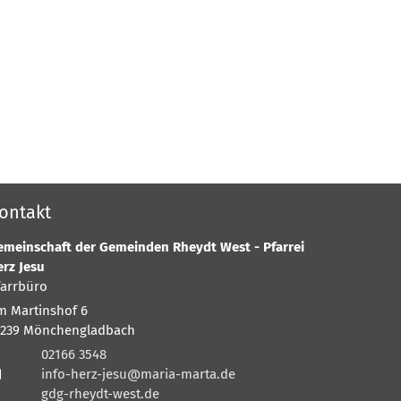
ontakt
emeinschaft der Gemeinden Rheydt West - Pfarrei
erz Jesu
farrbüro
m Martinshof 6
1239
Mönchengladbach
02166 3548
info-herz-jesu@maria-marta.de
gdg-rheydt-west.de