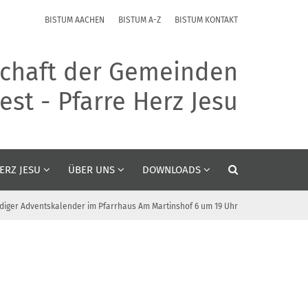
BISTUM AACHEN
BISTUM A-Z
BISTUM KONTAKT
chaft der Gemeinden
st - Pfarre Herz Jesu
ERZ JESU
ÜBER UNS
DOWNLOADS
diger Adventskalender im Pfarrhaus Am Martinshof 6 um 19 Uhr