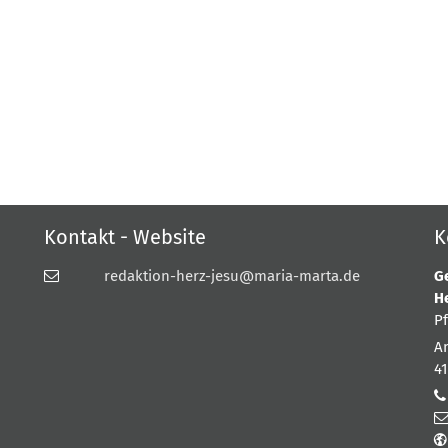
Kontakt - Website
K
redaktion-herz-jesu@maria-marta.de
G
H
P
A
4