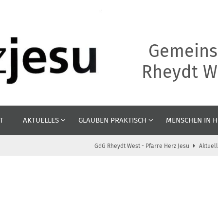
Gemeins
Rheydt We
T
AKTUELLES
GLAUBEN PRAKTISCH
MENSCHEN IN H
GdG Rheydt West - Pfarre Herz Jesu
Aktuel