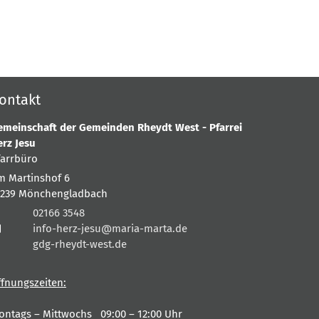
ontakt
emeinschaft der Gemeinden Rheydt West - Pfarrei
erz Jesu
farrbüro
m Martinshof 6
1239
Mönchengladbach
02166 3548
info-herz-jesu@maria-marta.de
gdg-rheydt-west.de
ffnungszeiten:
ontags – Mittwochs 09:00 – 12:00 Uhr