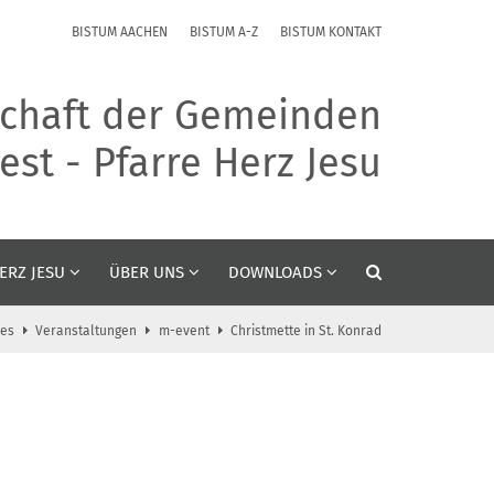
BISTUM AACHEN
BISTUM A-Z
BISTUM KONTAKT
chaft der Gemeinden
st - Pfarre Herz Jesu
ERZ JESU
ÜBER UNS
DOWNLOADS
les
Veranstaltungen
m-event
Christmette in St. Konrad