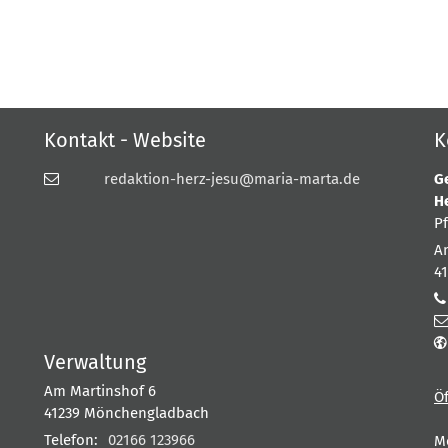
Kontakt - Website
K
redaktion-herz-jesu@maria-marta.de
G
H
P
A
4
Verwaltung
Am Martinshof 6
Ö
41239
Mönchengladbach
Telefon:
02166 123966
M