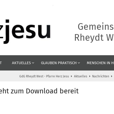
Gemeins
Rheydt We
T
AKTUELLES
GLAUBEN PRAKTISCH
MENSCHEN IN H
GdG Rheydt West - Pfarre Herz Jesu
Aktuelles
Nachrichten
eht zum Download bereit