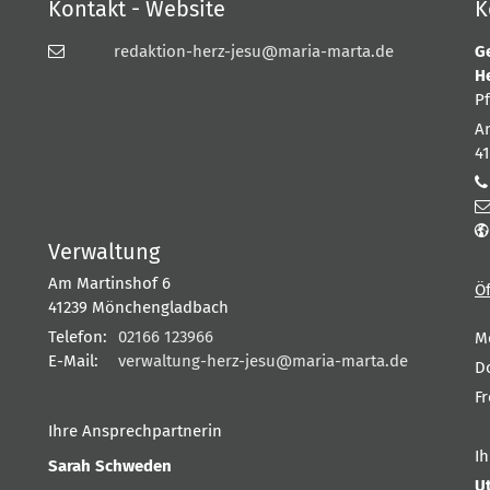
Kontakt - Website
K
redaktion-herz-jesu@maria-marta.de
G
H
P
A
4
Verwaltung
Am Martinshof 6
Ö
41239
Mönchengladbach
Telefon:
02166 123966
M
E-Mail:
verwaltung-herz-jesu@maria-marta.de
D
F
Ihre Ansprechpartnerin
I
Sarah Schweden
U