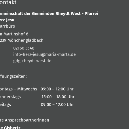
ontakt
emeinschaft der Gemeinden Rheydt West - Pfarrei
erz Jesu
farrbüro
m Martinshof 6
1239
Mönchengladbach
02166 3548
info-herz-jesu@maria-marta.de
gdg-rheydt-west.de
ffnungszeiten:
ontags – Mittwochs 09:00 – 12:00 Uhr
onnerstags 15:00 – 18:00 Uhr
reitags 09:00 – 12:00 Uhr
hre Ansprechpartnerinnen
te Gisbertz